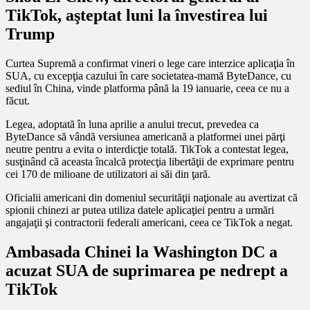
TikTok, aşteptat luni la învestirea lui
Trump
Curtea Supremă a confirmat vineri o lege care interzice aplicaţia în
SUA, cu excepţia cazului în care societatea-mamă ByteDance, cu
sediul în China, vinde platforma până la 19 ianuarie, ceea ce nu a
făcut.
Legea, adoptată în luna aprilie a anului trecut, prevedea ca
ByteDance să vândă versiunea americană a platformei unei părţi
neutre pentru a evita o interdicţie totală. TikTok a contestat legea,
susţinând că aceasta încalcă protecţia libertăţii de exprimare pentru
cei 170 de milioane de utilizatori ai săi din ţară.
Oficialii americani din domeniul securităţii naţionale au avertizat că
spionii chinezi ar putea utiliza datele aplicaţiei pentru a urmări
angajaţii şi contractorii federali americani, ceea ce TikTok a negat.
Ambasada Chinei la Washington DC a
acuzat SUA de suprimarea pe nedrept a
TikTok