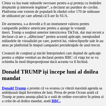
China va lua toate măsurile necesare pentru a-şi proteja cu hotărâre
drepturile şi interesele legitime”, a declarat un purtător de cuvânt.
Platforma este extrem de populară în rândul celor 170 de milioane
de utilizatori pe care afirmă că îi are în SUA.
De asemenea, s-a dovedit a fi un instrument valoros pentru
campaniile politice americane pentru a ajunge la votanţii
tineri. Trump a susţinut anterior interzicerea TikTok, dar mai recent a
declarat că are o „slăbiciune” pentru această aplicaţie, menţionând
miliardele de vizualizări pe care, potrivit lui, videoclipurile sale le-au
atras pe platformă în timpul campaniei prezidenţiale de anul trecut.
Creatorii de conţinut şi micile întreprinderi care depind de aplicaţie
pentru a obţine venituri au declarat pentru BBC că viaţa lor se va
schimba în mod disproporţionat dacă aceasta va fi închisă.
Donald TRUMP își începe luni al doilea
mandat
Donald Trump
a promis că va avansa cu viteză maximă agenda sa
ambițioasă după învestirea de luni. Presa de peste Ocean arată că
Trump ar putea anunța până la o sută de ordine executive în prima zi
a celui de-al doilea mandat, arată
BBC.