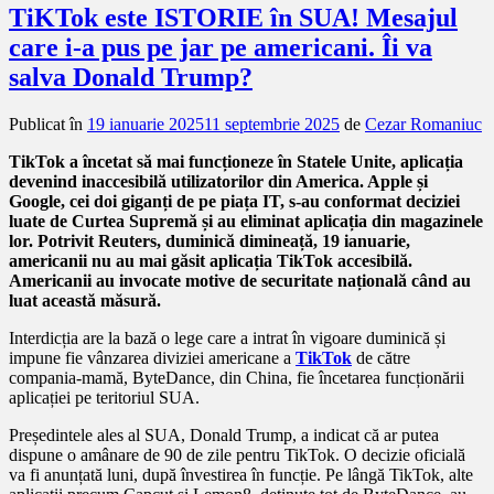
TiKTok este ISTORIE în SUA! Mesajul
care i-a pus pe jar pe americani. Îi va
salva Donald Trump?
Publicat în
19 ianuarie 2025
11 septembrie 2025
de
Cezar Romaniuc
TikTok a încetat să mai funcționeze în Statele Unite, aplicația
devenind inaccesibilă utilizatorilor din America. Apple și
Google, cei doi giganți de pe piața IT, s-au conformat deciziei
luate de Curtea Supremă și au eliminat aplicația din magazinele
lor. Potrivit Reuters, duminică dimineață, 19 ianuarie,
americanii nu au mai găsit aplicația TikTok accesibilă.
Americanii au invocate motive de securitate națională când au
luat această măsură.
Interdicția are la bază o lege care a intrat în vigoare duminică și
impune fie vânzarea diviziei americane a
TikTok
de către
compania-mamă, ByteDance, din China, fie încetarea funcționării
aplicației pe teritoriul SUA.
Președintele ales al SUA, Donald Trump, a indicat că ar putea
dispune o amânare de 90 de zile pentru TikTok. O decizie oficială
va fi anunțată luni, după învestirea în funcție. Pe lângă TikTok, alte