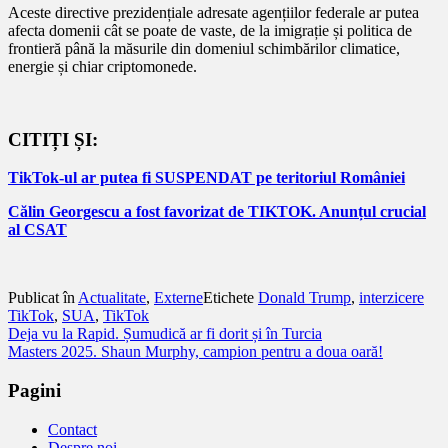
Aceste directive prezidențiale adresate agențiilor federale ar putea
afecta domenii cât se poate de vaste, de la imigrație și politica de
frontieră până la măsurile din domeniul schimbărilor climatice,
energie și chiar criptomonede.
CITIȚI ȘI:
TikTok-ul ar putea fi SUSPENDAT pe teritoriul României
Călin Georgescu a fost favorizat de TIKTOK. Anunțul crucial
al CSAT
Publicat în
Actualitate
,
Externe
Etichete
Donald Trump
,
interzicere
TikTok
,
SUA
,
TikTok
Navigare
Deja vu la Rapid. Șumudică ar fi dorit și în Turcia
Masters 2025. Shaun Murphy, campion pentru a doua oară!
în
articole
Pagini
Contact
Despre noi