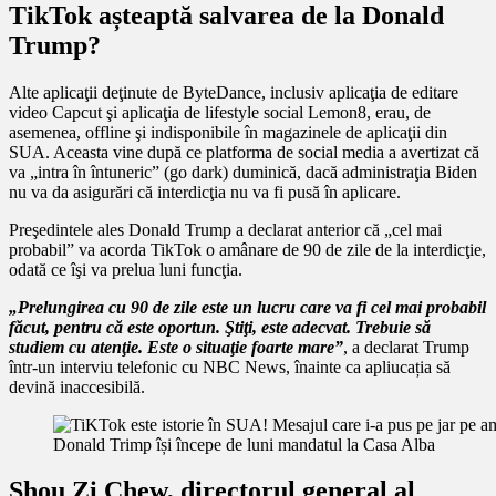
TikTok așteaptă salvarea de la Donald
Trump?
Alte aplicaţii deţinute de ByteDance, inclusiv aplicaţia de editare
video Capcut şi aplicaţia de lifestyle social Lemon8, erau, de
asemenea, offline şi indisponibile în magazinele de aplicaţii din
SUA. Aceasta vine după ce platforma de social media a avertizat că
va „intra în întuneric” (go dark) duminică, dacă administraţia Biden
nu va da asigurări că interdicţia nu va fi pusă în aplicare.
Preşedintele ales Donald Trump a declarat anterior că „cel mai
probabil” va acorda TikTok o amânare de 90 de zile de la interdicţie,
odată ce îşi va prelua luni funcţia.
„Prelungirea cu 90 de zile este un lucru care va fi cel mai probabil
făcut, pentru că este oportun. Ştiţi, este adecvat. Trebuie să
studiem cu atenţie. Este o situaţie foarte mare”
, a declarat Trump
într-un interviu telefonic cu NBC News, înainte ca apliucația să
devină inaccesibilă.
Donald Trimp își începe de luni mandatul la Casa Alba
Shou Zi Chew, directorul general al