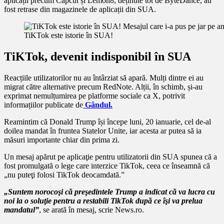
aplicații precum Capcut și Lemon8, deținute tot de ByteDance, au
fost retrase din magazinele de aplicații din SUA.
TiKTok este istorie în SUA!
TiKTok, devenit indisponibil în SUA
Reacțiile utilizatorilor nu au întârziat să apară. Mulți dintre ei au
migrat către alternative precum RedNote. Alții, în schimb, și-au
exprimat nemulțumirea pe platforme sociale ca X, potrivit
informațiilor publicate de
Gândul.
Reamintim că Donald Trump își începe luni, 20 ianuarie, cel de-al
doilea mandat în fruntea Statelor Unite, iar acesta ar putea să ia
măsuri importante chiar din prima zi.
Un mesaj apărut pe aplicaţie pentru utilizatorii din SUA spunea că a
fost promulgată o lege care interzice TikTok, ceea ce înseamnă că
„nu puteţi folosi TikTok deocamdată.”
„Suntem norocoşi că preşedintele Trump a indicat că va lucra cu
noi la o soluţie pentru a restabili TikTok după ce îşi va prelua
mandatul”
, se arată în mesaj, scrie News.ro.