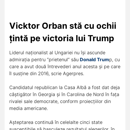
Vicktor Orban stă cu ochii
țintă pe victoria lui Trump
Liderul naţionalist al Ungariei nu îşi ascunde
admiraţia pentru ”prietenul” său
Donald Trum
p, cu
care a avut două întrevederi anul acesta şi pe care
îl susţine din 2016, scrie Agerpres.
Candidatul republican la Casa Albă a fost dat deja
câştigător în Georgia şi în Carolina de Nord în faţa
rivalei sale democrate, conform proiecţiilor din
media americane.
Aşteptarea continuă în celelalte cinci state
susceptibile să basculeze rezultatul alegerilor, în