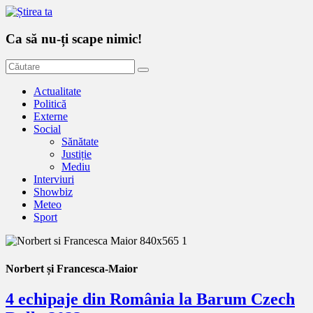
Ca să nu-ți scape nimic!
Actualitate
Politică
Externe
Social
Sănătate
Justiție
Mediu
Interviuri
Showbiz
Meteo
Sport
Norbert și Francesca-Maior
4 echipaje din România la Barum Czech