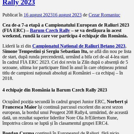
Rally 2023
Publicat în
16 august 2023
16 august 2023
de
Cezar Romaniuc
Cea de-a 7-a etapă a Campionatului European de Raliuri 2023
(FIA ERC) –
Barum Czech Rally
– se va desfășura în acest
weekend, rundă la care vor participa 4 echipaje din România.
Liderii la zi din
Campionatul Național de Raliuri Betano 2023
,
Simone Tempestini și Sergiu Sebastian Itu,
se află din nou pe lista
de start, după runda precendentă, urmând a bifa cel de-al 4-lea start
în cadrul FIA ERC 2023. Cei doi revin la Zlín după o absență de 5
sezoane, ultima lor participare fiind în anul în care obțineau primul
titlu de campioni naționali absoluți ai României – ca echipaj – în
2018.
4 echipaje din România la Barum Czech Rally 2023
Ocupând poziția secundă în cadrul grupei Junior ERC,
Norbert și
Francesca Maior
își continuă parcusul excelent din acest sezon
european, la bordul unui Peugeot 208 Rally4, urmărind, de această
dată, un rezultat superior liderilor Nore Ola Jr/Eilertsen Rune,
împotriva cărora se luptă și în clasamentul grupei ERC4.
Bogdan Cuzma
continuă în Europeanul de Raliuri, fără nicio