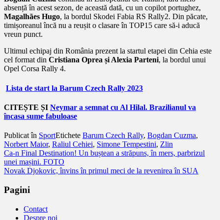
absență în acest sezon, de această dată, cu un copilot portughez,
Magalhães Hugo
, la bordul Skodei Fabia RS Rally2. Din păcate,
timișoreanul încă nu a reușit o clasare în TOP15 care să-i aducă
vreun punct.
Ultimul echipaj din România prezent la startul etapei din Cehia este
cel format din
Cristiana Oprea și Alexia Parteni
, la bordul unui
Opel Corsa Rally 4.
Lista de start la Barum Czech Rally 2023
CITEȘTE ȘI
Neymar a semnat cu Al Hilal. Brazilianul va
încasa sume fabuloase
Publicat în
Sport
Etichete
Barum Czech Rally
,
Bogdan Cuzma
,
Norbert Maior
,
Raliul Cehiei
,
Simone Tempestini
,
Zlin
Navigare
Ca-n Final Destination! Un buștean a străpuns, în mers, parbrizul
unei mașini. FOTO
în
Novak Djokovic, învins în primul meci de la revenirea în SUA
articole
Pagini
Contact
Despre noi