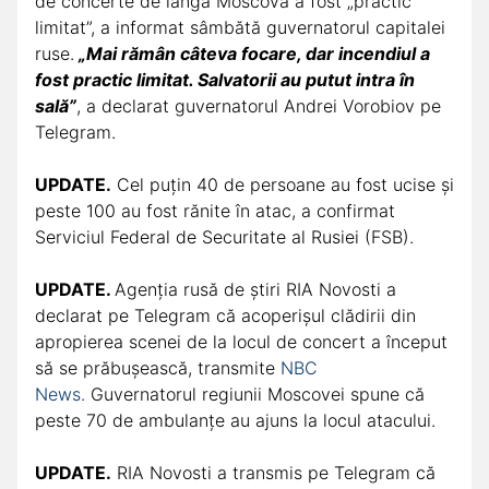
de concerte de lângă Moscova a fost „practic
limitat”, a informat sâmbătă guvernatorul capitalei
ruse.
„Mai rămân câteva focare, dar incendiul a
fost practic limitat. Salvatorii au putut intra în
sală”
, a declarat guvernatorul Andrei Vorobiov pe
Telegram.
UPDATE.
Cel puțin 40 de persoane au fost ucise și
peste 100 au fost rănite în atac, a confirmat
Serviciul Federal de Securitate al Rusiei (FSB).
UPDATE.
Agenția rusă de știri RIA Novosti a
declarat pe Telegram că acoperișul clădirii din
apropierea scenei de la locul de concert a început
să se prăbușească, transmite
NBC
News.
Guvernatorul regiunii Moscovei spune că
peste 70 de ambulanțe au ajuns la locul atacului.
UPDATE.
RIA Novosti a transmis pe Telegram că