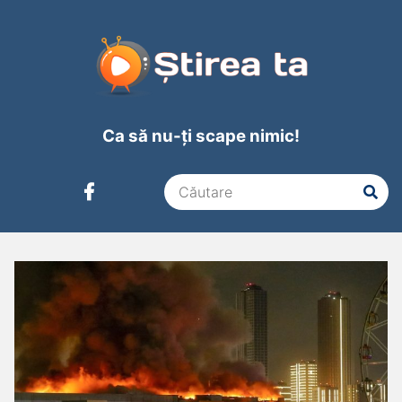
Ca să nu-ți scape nimic!