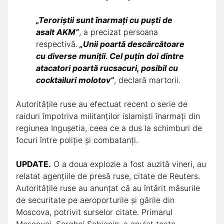
„Teroriștii sunt înarmați cu puști de
asalt AKM”
, a precizat persoana
respectivă.
„Unii poartă descărcătoare
cu diverse muniții. Cel puțin doi dintre
atacatori poartă rucsacuri, posibil cu
cocktailuri molotov”
, declară martorii.
Autoritățile ruse au efectuat recent o serie de
raiduri împotriva militanților islamiști înarmați din
regiunea Ingușetia, ceea ce a dus la schimburi de
focuri între poliție și combatanți.
UPDATE.
O a doua explozie a fost auzită vineri, au
relatat agenţiile de presă ruse, citate de Reuters.
Autorităţile ruse au anunţat că au întărit măsurile
de securitate pe aeroporturile şi gările din
Moscova, potrivit surselor citate. Primarul
Moscovei, Serghei Sobianin, a anulat toate