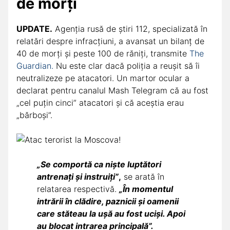
de morți
UPDATE.
Agenția rusă de știri 112, specializată în
relatări despre infracțiuni, a avansat un bilanț de
40 de morți și peste 100 de răniți, transmite
The
Guardian.
Nu este clar dacă poliția a reușit să îi
neutralizeze pe atacatori. Un martor ocular a
declarat pentru canalul Mash Telegram că au fost
„cel puțin cinci” atacatori și că aceștia erau
„bărboși”.
„Se comportă ca niște luptători
antrenați și instruiți”
,
se arată în
relatarea respectivă.
„În momentul
intrării în clădire, paznicii și oamenii
care stăteau la ușă au fost uciși. Apoi
au blocat intrarea principală”.