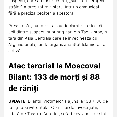
suspecţi, care au fost arestaţi, „sunt toţi cetăţeni
străini”, a precizat ministerul într-un comunicat,
fără a preciza cetăţenia acestora.
Presa rusă şi un deputat au declarat anterior că
unii dintre suspecţi sunt originari din Tadjikistan, o
ţară din Asia Centrală care se învecinează cu
Afganistanul şi unde organizaţia Stat Islamic este
activă.
Atac terorist la Moscova!
Bilant: 133
de morți și 88
de răniți
UPDATE.
Bilanțul victimelor a ajuns la 133 + 88 de
răniți, potrivit datelor Comisiei de Investigații,
citată de Tass.ru. Anterior, șefa televiziunii de stat