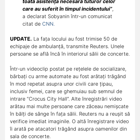
toată asistența necesară tuturor celor
care au suferit în timpul incidentului”
,
a declarat Sobyanin într-un comunicat
citat de
CNN.
UPDATE.
La fața locului au fost trimise 50 de
echipaje de ambulanță, transmite Reuters. Unele
persoane se află încă în interiorul sălii de concerte.
Într-un videoclip postat pe rețelele de socializare,
bărbați cu arme automate au fost arătați trăgând
în mod repetat asupra unor civili care țipau,
inclusiv femei, care se ghemuiau sub semnul de
intrare ”Crocus City Hall”. Alte înregistrări video
arătau mai multe persoane care zăceau nemișcate
în bălți de sânge în fața sălii. Reuters nu a reușit să
verifice imediat imaginile. O altă înregistrare video
îi arată pe atacatori trăgând asupra oamenilor din
sala de concerte.