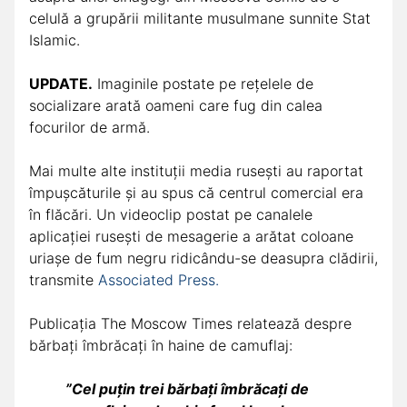
celulă a grupării militante musulmane sunnite Stat
Islamic.
UPDATE.
Imaginile postate pe rețelele de
socializare arată oameni care fug din calea
focurilor de armă.
Mai multe alte instituții media rusești au raportat
împușcăturile și au spus că centrul comercial era
în flăcări. Un videoclip postat pe canalele
aplicației rusești de mesagerie a arătat coloane
uriașe de fum negru ridicându-se deasupra clădirii,
transmite
Associated Press.
Publicația The Moscow Times relatează despre
bărbați îmbrăcați în haine de camuflaj:
”Cel puțin trei bărbați îmbrăcați de