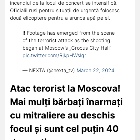
incendiul de la locul de concert se intensifică.
Oficialii ruși pentru situații de urgență folosesc
două elicoptere pentru a arunca apă pe el.
‼️ Footage has emerged from the scene
of the terrorist attack as the shooting
began at Moscow’s „Crocus City Hall”
pic.twitter.com/RjkpHWsIqr
— NEXTA (@nexta_tv)
March 22, 2024
Atac terorist la Moscova!
Mai mulți bărbați înarmați
cu mitraliere au deschis
focul și sunt cel puțin 40