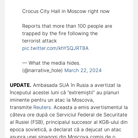
Crocus City Hall in Moscow right now
Reports that more than 100 people are
trapped by the fire following the
terrоrist attack
pic.twitter.com/khYSQJRT8A
— What the media hides.
(@narrative_hole)
March 22, 2024
UPDATE.
Ambasada SUA în Rusia a avertizat la
începutul acestei luni că ”extremiștii” au planuri
iminente pentru un atac la Moscova,
transmite
Reuters.
Aceasta a emis avertismentul la
câteva ore după ce Serviciul Federal de Securitate
al Rusiei (FSB), principalul succesor al KGB-ului din
epoca sovietică, a declarat că a dejucat un atac
asupra unei sinagogi din Moscova comis de o