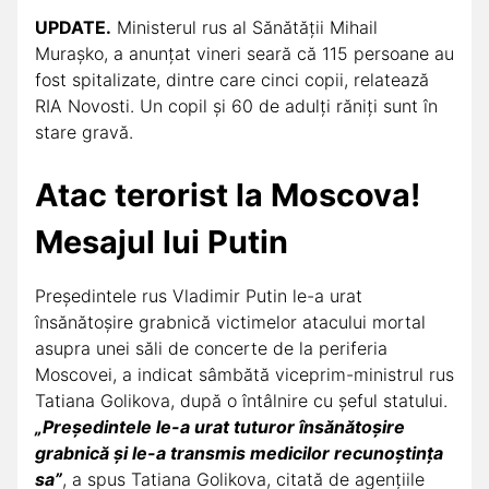
UPDATE.
Ministerul rus al Sănătății Mihail
Murașko, a anunțat vineri seară că 115 persoane au
fost spitalizate, dintre care cinci copii, relatează
RIA Novosti. Un copil și 60 de adulți răniți sunt în
stare gravă.
Atac terorist la Moscova!
Mesajul lui Putin
Preşedintele rus Vladimir Putin le-a urat
însănătoşire grabnică victimelor atacului mortal
asupra unei săli de concerte de la periferia
Moscovei, a indicat sâmbătă viceprim-ministrul rus
Tatiana Golikova, după o întâlnire cu şeful statului.
„Preşedintele le-a urat tuturor însănătoşire
grabnică şi le-a transmis medicilor recunoştinţa
sa”
, a spus Tatiana Golikova, citată de agenţiile