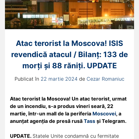
Atac terorist la Moscova! ISIS
revendică atacul / Bilanț: 133 de
morți și 88 răniți. UPDATE
Publicat în
22 martie 2024
de
Cezar Romaniuc
Atac terorist la Moscova! Un atac terorist, urmat
de un incendiu, s-a produs vineri seară, 22
martie, într-un mall de la periferia
Moscovei
, a
anunţat agenţia de presă rusă
Tass
şi Telegram.
UPDATE.
Statele Unite condamnă cu fermitate