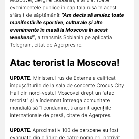
evenimentele publice în capitala rusă în acest
sfârşit de săptămână:
”Am decis să anulez toate
manifestările sportive, culturale şi alte
evenimente în masă la Moscova în acest
weekend”
, a transmis Sobianin pe aplicaţia
Telegram, citat de Agerpres.ro.
Atac terorist la Moscova!
UPDATE.
Ministerul rus de Externe a calificat
împuşcăturile de la sala de concerte Crocus City
Hall din nord-vestul Moscovei drept un ”atac
terorist” şi a îndemnat întreaga comunitate
mondială să îl condamne, transmit agenţiile
internaţionale de presă, citate de Agerpres.
UPDATE.
Aproximativ 100 de persoane au fost
evacuate din clădire de către pompieri, potrivit