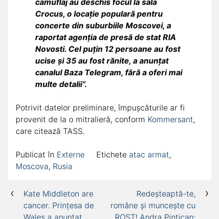
camuflaj au deschis focul la sala
Crocus, o locație populară pentru
concerte din suburbiile Moscovei, a
raportat agenția de presă de stat RIA
Novosti. Cel puțin 12 persoane au fost
ucise și 35 au fost rănite, a anunțat
canalul Baza Telegram, fără a oferi mai
multe detalii”.
Potrivit datelor preliminare, împușcăturile ar fi
provenit de la o mitralieră, conform
Kommersant
,
care citează TASS.
Publicat în
Externe
Etichete
atac armat
,
Moscova
,
Rusia
Navigare
Kate Middleton are
Redeșteaptă-te,
cancer. Prințesa de
române și muncește cu
în
Wales a anunțat
ROST! Andra Pintican: