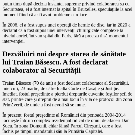
puţin timp după decizia instanţei supreme privind colaborarea sa cu
Securitatea, el a fost internat la spital în Bruxelles, speculaţiile la acel
moment fiind că ar fi avut probleme cardiace.
În 2006, el a fost supus unei operaţii de hernie de disc, iar în 2020 a
declarat că a fost supus unei intervenţii chirurgicale complexe la
nivelul aortei, într-un spital din Paris, fără a preciza însă momentul
intervenţiei.
Dezvăluiri noi despre starea de sănătate
lui Traian Băsescu. A fost d
eclarat
colaborator al Securității
Traian Băsescu (70 de ani) a fost declarat colaborator al Securității,
miercuri, 23 martie, de către Înalta Curte de Casație și Justiție.
Imediat, fostul președinte a pierdut drepturile cuvenite foștilor șefi de
stat, printre care și dreptul de a mai locui în vila de protocol din zona
Primăverii, de unde a fost nevoit să se mute.
În prezent, fostul președinte al României din perioada 2004-2014
locuiește într-un complex rezidențial ridicat de omul de afaceri Dan
Șucu, în zona Domenii, chiar lângă Parcul Cireșarii, care a fost
închis pe timpul mandatului său la Primăria Capitalei.