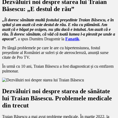
Dezvăluiri noi despre starea lui Traian
Băsescu: „E destul de rău”
„Îi doresc sănătate multă fostului preşedinte Traian Băsescu, e în
spital şi am auzit că este destul de rău. E rău cu plămânii. Am
auzit că e băgat pe oxigen, nu ştiu dacă e intubat. Am auzit că e
rău. Îi doresc sănătate, că văd că toată lumea l-a plesnit pe unde a
apucat”
, a spus Dumitru Dragomir la
Fanatik
.
Pe lângă problemele pe care le are cu hipertensiunea, fostul
președinte al României ar suferi și de ateroscleroză, anunță surse
citate de Pro TV.
În urmă cu 10 ani, Traian Băsescu a fost diagnosticat și cu emfizem
pulmonar.
Dezvăluiri noi despre starea de sănătate
lui Traian Băsescu. P
roblemele medicale
din trecut
Traian Băsescu a mai avut probleme medicale. În martie 2022, la