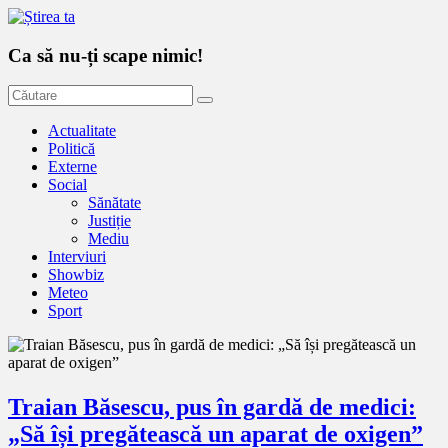
Ca să nu-ți scape nimic!
Actualitate
Politică
Externe
Social
Sănătate
Justiție
Mediu
Interviuri
Showbiz
Meteo
Sport
Traian Băsescu, pus în gardă de medici:
„Să își pregătească un aparat de oxigen”