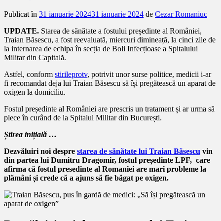
Publicat în
31 ianuarie 2024
31 ianuarie 2024
de
Cezar Romaniuc
UPDATE.
Starea de sănătate a fostului președinte al României,
Traian Băsescu, a fost reevaluată, miercuri dimineață, la cinci zile de
la internarea de echipa în secția de Boli Infecțioase a Spitalului
Militar din Capitală.
Astfel, conform
stirileprotv
, potrivit unor surse politice, medicii i-ar
fi recomandat deja lui Traian Băsescu să își pregătească un aparat de
oxigen la domiciliu.
Fostul președinte al României are prescris un tratament și ar urma să
plece în curând de la Spitalul Militar din București.
Știrea inițială …
Dezvăluiri noi despre
starea de sănătate lui Traian Băsescu
vin
din partea lui Dumitru Dragomir, fostul președinte LPF, care
afirma că fostul presedinte al Romaniei are mari probleme la
plămâni și crede că a ajuns să fie băgat pe oxigen.