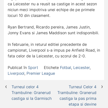
ca Leicester nu a reusit sa castige in acest sezon
niciun meci impotriva unei echipe de pe primele
locuri 10 din clasament.
Ryan Bertrand, Ricardo pereira, James Justin,
Jonny Evans si James Maddison sunt indisponibili.
In februarie, in returul editiei precedente de
campionat, Liverpool s-a impus pe Anfield Road, in
fata celor de la Leicester, cu scorul de 2-0.
Publicat în
Sport
Etichete
Fotbal
,
Leicester
,
Liverpool
,
Premier League
Navigare
Turneul celor 4
Turneul Celor 4
Trambuline: Granerud
Trambuline: Granerud
în
castiga si la Garmisch
castiga la pas prima
articole
etapa si devine