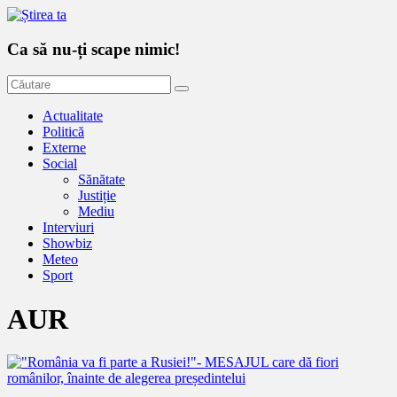
Ca să nu-ți scape nimic!
Actualitate
Politică
Externe
Social
Sănătate
Justiție
Mediu
Interviuri
Showbiz
Meteo
Sport
AUR