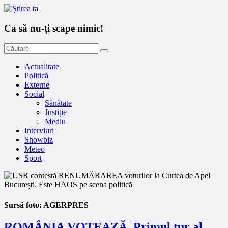
Ca să nu-ți scape nimic!
Actualitate
Politică
Externe
Social
Sănătate
Justiție
Mediu
Interviuri
Showbiz
Meteo
Sport
Sursă foto: AGERPRES
ROMÂNIA VOTEAZĂ. Primul tur al