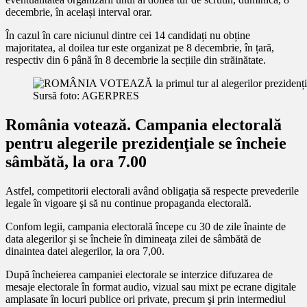
decembrie, în același interval orar.
În cazul în care niciunul dintre cei 14 candidați nu obține
majoritatea, al doilea tur este organizat pe 8 decembrie, în țară,
respectiv din 6 până în 8 decembrie la secțiile din străinătate.
Sursă foto: AGERPRES
România votează. Campania electorală
pentru alegerile prezidenţiale se încheie
sâmbătă, la ora 7.00
Astfel, competitorii electorali având obligaţia să respecte prevederile
legale în vigoare şi să nu continue propaganda electorală.
Confom legii, campania electorală începe cu 30 de zile înainte de
data alegerilor şi se încheie în dimineaţa zilei de sâmbătă de
dinaintea datei alegerilor, la ora 7,00.
După încheierea campaniei electorale se interzice difuzarea de
mesaje electorale în format audio, vizual sau mixt pe ecrane digitale
amplasate în locuri publice ori private, precum şi prin intermediul