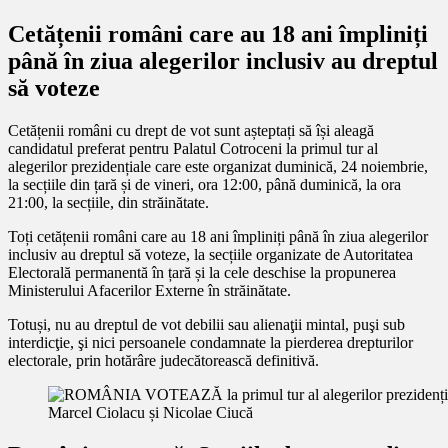
Cetățenii români care au 18 ani împliniți
până în ziua alegerilor inclusiv au dreptul
să voteze
Cetățenii români cu drept de vot sunt așteptați să își aleagă
candidatul preferat pentru Palatul Cotroceni la primul tur al
alegerilor prezidențiale care este organizat duminică, 24 noiembrie,
la secțiile din țară și de vineri, ora 12:00, până duminică, la ora
21:00, la secțiile, din străinătate.
Toți cetățenii români care au 18 ani împliniți până în ziua alegerilor
inclusiv au dreptul să voteze, la secțiile organizate de Autoritatea
Electorală permanentă în țară și la cele deschise la propunerea
Ministerului Afacerilor Externe în străinătate.
Totuși, nu au dreptul de vot debilii sau alienaţii mintal, puşi sub
interdicţie, şi nici persoanele condamnate la pierderea drepturilor
electorale, prin hotărâre judecătorească definitivă.
Marcel Ciolacu și Nicolae Ciucă