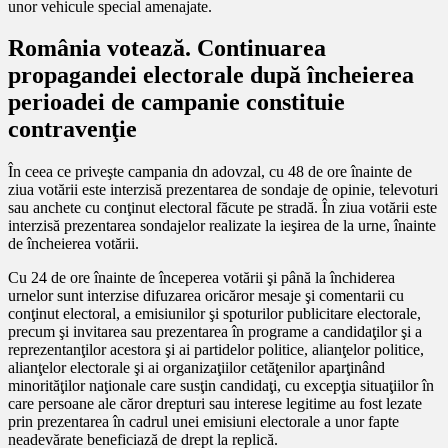
unor vehicule special amenajate.
România votează. Continuarea
propagandei electorale după încheierea
perioadei de campanie constituie
contravenţie
În ceea ce priveşte campania dn adovzal, cu 48 de ore înainte de
ziua votării este interzisă prezentarea de sondaje de opinie, televoturi
sau anchete cu conţinut electoral făcute pe stradă. În ziua votării este
interzisă prezentarea sondajelor realizate la ieşirea de la urne, înainte
de încheierea votării.
Cu 24 de ore înainte de începerea votării şi până la închiderea
urnelor sunt interzise difuzarea oricăror mesaje şi comentarii cu
conţinut electoral, a emisiunilor şi spoturilor publicitare electorale,
precum şi invitarea sau prezentarea în programe a candidaţilor şi a
reprezentanţilor acestora şi ai partidelor politice, alianţelor politice,
alianţelor electorale şi ai organizaţiilor cetăţenilor aparţinând
minorităţilor naţionale care susţin candidaţi, cu excepţia situaţiilor în
care persoane ale căror drepturi sau interese legitime au fost lezate
prin prezentarea în cadrul unei emisiuni electorale a unor fapte
neadevărate beneficiază de drept la replică.