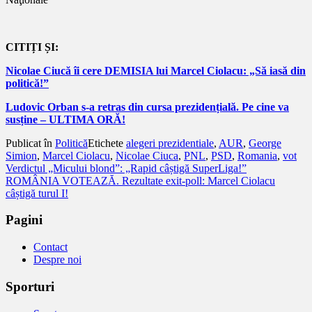
CITIȚI ȘI:
Nicolae Ciucă îi cere DEMISIA lui Marcel Ciolacu: „Să iasă din
politică!”
Ludovic Orban s-a retras din cursa prezidențială. Pe cine va
susține – ULTIMA ORĂ!
Publicat în
Politică
Etichete
alegeri prezidentiale
,
AUR
,
George
Simion
,
Marcel Ciolacu
,
Nicolae Ciuca
,
PNL
,
PSD
,
Romania
,
vot
Navigare
Verdictul „Micului blond”: „Rapid câștigă SuperLiga!”
ROMÂNIA VOTEAZĂ. Rezultate exit-poll: Marcel Ciolacu
în
câștigă turul I!
articole
Pagini
Contact
Despre noi
Sporturi