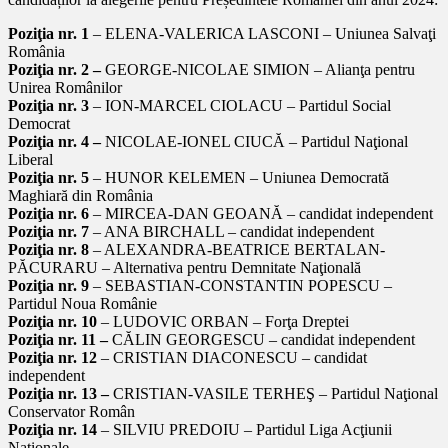
Poziţia nr. 1
– ELENA-VALERICA LASCONI – Uniunea Salvaţi
România
Poziţia nr. 2 –
GEORGE-NICOLAE SIMION – Alianţa pentru
Unirea Românilor
Poziţia nr. 3
– ION-MARCEL CIOLACU – Partidul Social
Democrat
Poziţia nr. 4 –
NICOLAE-IONEL CIUCĂ – Partidul Naţional
Liberal
Poziţia nr. 5
– HUNOR KELEMEN – Uniunea Democrată
Maghiară din România
Poziţia nr. 6
– MIRCEA-DAN GEOANĂ – candidat independent
Poziţia nr. 7
– ANA BIRCHALL – candidat independent
Poziţia nr. 8
– ALEXANDRA-BEATRICE BERTALAN-
PĂCURARU – Alternativa pentru Demnitate Naţională
Poziţia nr. 9
– SEBASTIAN-CONSTANTIN POPESCU –
Partidul Noua Românie
Poziţia nr. 10
– LUDOVIC ORBAN – Forţa Dreptei
Poziţia nr. 11 –
CĂLIN GEORGESCU – candidat independent
Poziţia nr. 12
– CRISTIAN DIACONESCU – candidat
independent
Poziţia nr. 13 –
CRISTIAN-VASILE TERHEŞ – Partidul Naţional
Conservator Român
Poziţia nr. 14
– SILVIU PREDOIU – Partidul Liga Acţiunii
Naţionale