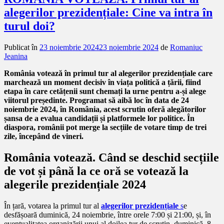
alegerilor prezidențiale: Cine va intra în
turul doi?
Publicat în
23 noiembrie 2024
23 noiembrie 2024
de
Romaniuc
Jeanina
România votează în primul tur al alegerilor prezidențiale care
marchează un moment decisiv în viața politică a țării, fiind
etapa în care cetățenii sunt chemați la urne pentru a-și alege
viitorul președinte. Programat să aibă loc în data de 24
noiembrie 2024, în România, acest scrutin oferă alegătorilor
șansa de a evalua candidații și platformele lor politice. În
diaspora, românii pot merge la secțiile de votare timp de trei
zile, începând de vineri.
România votează. Când se deschid secțiile
de vot și până la ce oră se votează la
alegerile prezidențiale 2024
În țară, votarea la primul tur al
alegerilor prezidențiale
s
e
desfășoară duminică, 24 noiembrie, între orele 7:00 și 21:00, și, în
eventualitatea organizării unui al doilea tur de scrutin, duminică, 8