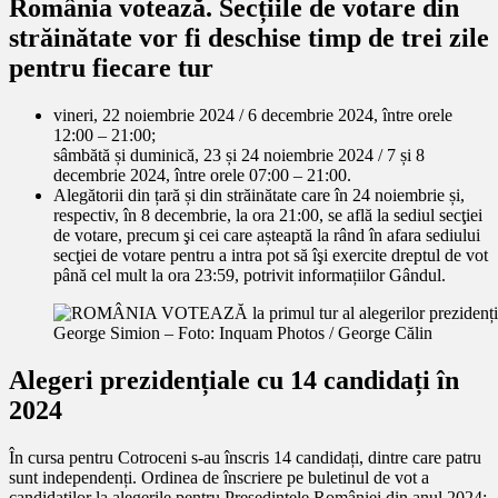
România votează. Secțiile de votare din
străinătate vor fi deschise timp de trei zile
pentru fiecare tur
vineri, 22 noiembrie 2024 / 6 decembrie 2024, între orele
12:00 – 21:00;
sâmbătă și duminică, 23 și 24 noiembrie 2024 / 7 și 8
decembrie 2024, între orele 07:00 – 21:00.
Alegătorii din țară și din străinătate care în 24 noiembrie și,
respectiv, în 8 decembrie, la ora 21:00, se află la sediul secţiei
de votare, precum şi cei care așteaptă la rând în afara sediului
secţiei de votare pentru a intra pot să îşi exercite dreptul de vot
până cel mult la ora 23:59, potrivit informațiilor Gândul.
George Simion – Foto: Inquam Photos / George Călin
Alegeri prezidențiale cu 14 candidați în
2024
În cursa pentru Cotroceni s-au înscris 14 candidați, dintre care patru
sunt independenți. Ordinea de înscriere pe buletinul de vot a
candidaților la alegerile pentru Președintele României din anul 2024: