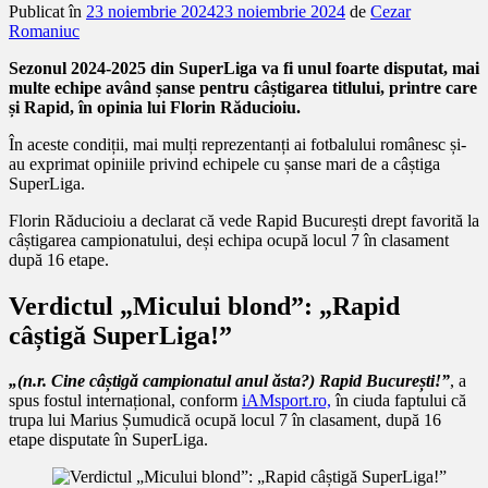
Publicat în
23 noiembrie 2024
23 noiembrie 2024
de
Cezar
Romaniuc
Sezonul 2024-2025 din SuperLiga va fi unul foarte disputat, mai
multe echipe având șanse pentru câștigarea titlului, printre care
și Rapid, în opinia lui Florin Răducioiu.
În aceste condiții, mai mulți reprezentanți ai fotbalului românesc și-
au exprimat opiniile privind echipele cu șanse mari de a câștiga
SuperLiga.
Florin Răducioiu a declarat că vede Rapid București drept favorită la
câștigarea campionatului, deși echipa ocupă locul 7 în clasament
după 16 etape.
Verdictul „Micului blond”: „Rapid
câștigă SuperLiga!”
„(n.r. Cine câștigă campionatul anul ăsta?) Rapid București!”
, a
spus fostul internațional, conform
iAMsport.ro,
în ciuda faptului că
trupa lui Marius Șumudică ocupă locul 7 în clasament, după 16
etape disputate în SuperLiga.