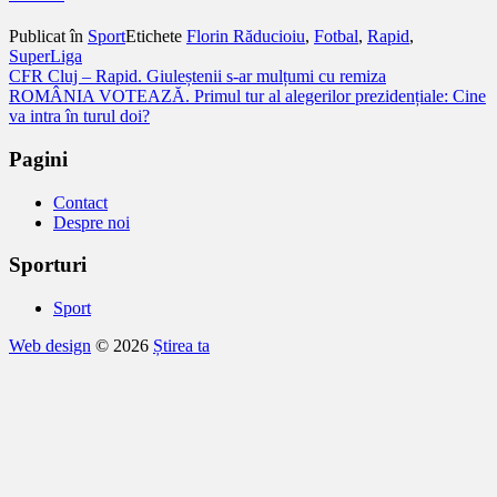
Publicat în
Sport
Etichete
Florin Răducioiu
,
Fotbal
,
Rapid
,
SuperLiga
Navigare
CFR Cluj – Rapid. Giuleștenii s-ar mulțumi cu remiza
ROMÂNIA VOTEAZĂ. Primul tur al alegerilor prezidențiale: Cine
în
va intra în turul doi?
articole
Pagini
Contact
Despre noi
Sporturi
Sport
Web design
© 2026
Știrea ta