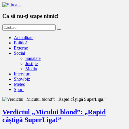
Ca să nu-ți scape nimic!
Actualitate
Politică
Externe
Social
Sănătate
Justiție
Mediu
Interviuri
Showbiz
Meteo
Sport
Verdictul „Micului blond”: „Rapid
câștigă SuperLiga!”