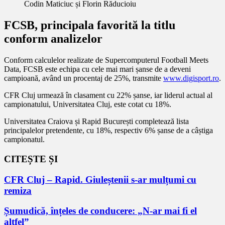
Codin Maticiuc și Florin Răducioiu
FCSB, principala favorită la titlu
conform analizelor
Conform calculelor realizate de Supercomputerul Football Meets
Data, FCSB este echipa cu cele mai mari șanse de a deveni
campioană, având un procentaj de 25%, transmite
www.digisport.ro
.
CFR Cluj urmează în clasament cu 22% șanse, iar liderul actual al
campionatului, Universitatea Cluj, este cotat cu 18%.
Universitatea Craiova și Rapid București completează lista
principalelor pretendente, cu 18%, respectiv 6% șanse de a câștiga
campionatul.
CITEȘTE ȘI
CFR Cluj – Rapid. Giuleștenii s-ar mulțumi cu
remiza
Șumudică, înțeles de conducere: „N-ar mai fi el
altfel”