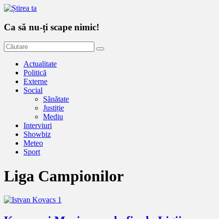
Ca să nu-ți scape nimic!
Actualitate
Politică
Externe
Social
Sănătate
Justiție
Mediu
Interviuri
Showbiz
Meteo
Sport
Liga Campionilor