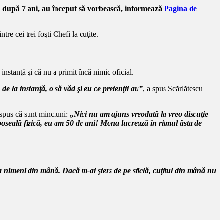
a 1 după 7 ani, au început să vorbească, informează
Pagina de
re cei trei foşti Chefi la cuţite.
instanţă şi că nu a primit încă nimic oficial.
e la instanţă, o să văd şi eu ce pretenţii au”
, a spus Scărlătescu
a spus că sunt minciuni:
„Nici nu am ajuns vreodată la vreo discuţie
oseală fizică, eu am 50 de ani! Mona lucrează în ritmul ăsta de
ia nimeni din mână. Dacă m-ai şters de pe sticlă, cuţitul din mână nu