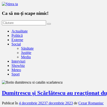
Ca să nu-ți scape nimic!
Actualitate
Politică
Externe
Social
Sănătate
Justiție
Mediu
Interviuri
Showbiz
Meteo
Sport
Dumitrescu şi Scărlătescu au reacționat du
Publicat în
4 decembrie 2023
7 decembrie 2023
de
Cezar Romaniuc