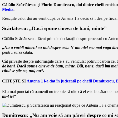
Cătălin Scărlătescu şi Florin Dumitrescu, doi dintre chefii emisi
Media
.
Reacțiile celor doi au venit după ce Antena 1 a decis să-i dea pe fiecare
Scărlătescu: „Dacă spune cineva de bani, minte”
Cătălin Scărlătescu a făcut primele declaraţii despre procesul cu Antena 
„Nu a vorbit nimeni cu noi despre asta. N-am nici cea mai vaga idee. 
pentru sursa citată.
Cât priveşte despre informaţiile care s-au vehiculat potrivit cărora cei
de bani. Dacă spune cineva de bani, minte. Băi, nene, dacă îmi mai 
când se ştie ea, noi, nu”.
CITEȘTE ȘI
Antena 1 i-a dat în judecată pe chefii Dumitrescu, 
El a mai punctat că oamenii nu trebuie să uite că el este bucătar de me
mi-l iei”
Dumitrescu: „Nu am voie să am păreri despre ce mi s