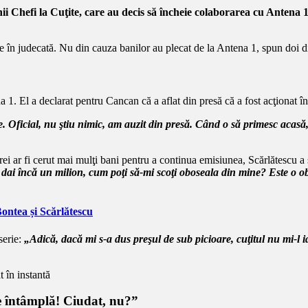
unii Chefi la Cuţite, care au decis să încheie colaborarea cu Anten
 în judecată. Nu din cauza banilor au plecat de la Antena 1, spun doi dint
1. El a declarat pentru Cancan că a aflat din presă că a fost acţionat în 
Oficial, nu ştiu nimic, am auzit din presă. Când o să primesc acasă, d
 trei ar fi cerut mai mulţi bani pentru a continua emisiunea, Scărlătescu 
dai încă un milion, cum poţi să-mi scoţi oboseala din mine? Este o ob
Bontea și Scărlătescu
serie:
„Adică, dacă mi s-a dus preşul de sub picioare, cuţitul nu mi-l 
e întâmplă! Ciudat, nu?”