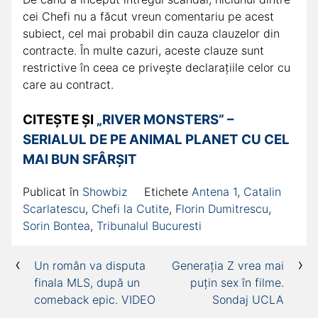
cei Chefi nu a făcut vreun comentariu pe acest
subiect, cel mai probabil din cauza clauzelor din
contracte. În multe cazuri, aceste clauze sunt
restrictive în ceea ce priveşte declaraţiile celor cu
care au contract.
CITEȘTE ȘI
„RIVER MONSTERS” –
SERIALUL DE PE ANIMAL PLANET CU CEL
MAI BUN SFÂRȘIT
Publicat în
Showbiz
Etichete
Antena 1
,
Catalin
Scarlatescu
,
Chefi la Cutite
,
Florin Dumitrescu
,
Sorin Bontea
,
Tribunalul Bucuresti
Navigare
Un român va disputa
Generația Z vrea mai
finala MLS, după un
puțin sex în filme.
în
comeback epic. VIDEO
Sondaj UCLA