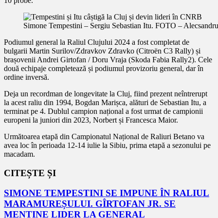
10 probe.
Simone Tempestini – Sergiu Sebastian Itu. FOTO – Alecsandr
Podiumul general la Raliul Clujului 2024 a fost completat de
bulgarii Martin Surilov/Zdravkov Zdravko (Citroën C3 Rally) și
brașovenii Andrei Girtofan / Doru Vraja (Skoda Fabia Rally2). Cele
două echipaje completează și podiumul provizoriu general, dar în
ordine inversă.
Deja un recordman de longevitate la Cluj, fiind prezent neîntrerupt
la acest raliu din 1994, Bogdan Marișca, alături de Sebastian Itu, a
terminat pe 4. Dublul campion național a fost urmat de campionii
europeni la juniori din 2023, Norbert și Francesca Maior.
Următoarea etapă din Campionatul Național de Raliuri Betano va
avea loc în perioada 12-14 iulie la Sibiu, prima etapă a sezonului pe
macadam.
CITEȘTE ȘI
SIMONE TEMPESTINI SE IMPUNE ÎN RALIUL
MARAMUREȘULUI. GÎRTOFAN JR. SE
MENȚINE LIDER LA GENERAL