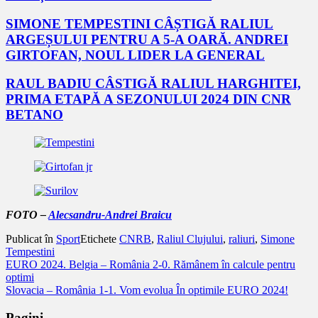
SIMONE TEMPESTINI CÂȘTIGĂ RALIUL
ARGEȘULUI PENTRU A 5-A OARĂ. ANDREI
GIRTOFAN, NOUL LIDER LA GENERAL
RAUL BADIU CÂSTIGĂ RALIUL HARGHITEI,
PRIMA ETAPĂ A SEZONULUI 2024 DIN CNR
BETANO
FOTO –
Alecsandru-Andrei Braicu
Publicat în
Sport
Etichete
CNRB
,
Raliul Clujului
,
raliuri
,
Simone
Tempestini
Navigare
EURO 2024. Belgia – România 2-0. Rămânem în calcule pentru
optimi
în
Slovacia – România 1-1. Vom evolua În optimile EURO 2024!
articole
Pagini