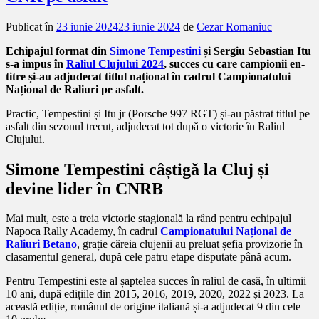
Publicat în
23 iunie 2024
23 iunie 2024
de
Cezar Romaniuc
Echipajul format din
Simone Tempestini
și Sergiu Sebastian Itu
s-a impus în
Raliul Clujului 2024
, succes cu care campionii en-
titre și-au adjudecat titlul național în cadrul Campionatului
Național de Raliuri pe asfalt.
Practic, Tempestini și Itu jr (Porsche 997 RGT) și-au păstrat titlul pe
asfalt din sezonul trecut, adjudecat tot după o victorie în Raliul
Clujului.
Simone Tempestini câștigă la Cluj și
devine lider în CNRB
Mai mult, este a treia victorie stagională la rând pentru echipajul
Napoca Rally Academy, în cadrul
Campionatului Național de
Raliuri Betano
, grație căreia clujenii au preluat șefia provizorie în
clasamentul general, după cele patru etape disputate până acum.
Pentru Tempestini este al șaptelea succes în raliul de casă, în ultimii
10 ani, după edițiile din 2015, 2016, 2019, 2020, 2022 și 2023. La
această ediție, românul de origine italiană și-a adjudecat 9 din cele