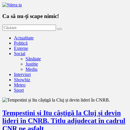
Ca să nu-ți scape nimic!
Actualitate
Politică
Externe
Social
Sănătate
Justiție
Mediu
Interviuri
Showbiz
Meteo
Sport
Tempestini și Itu câștigă la Cluj și devin
lideri în CNRB. Titlu adjudecat în cadrul
CNR pe asfalt