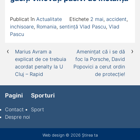
Publicat în
Actualitate
Etichete
2 mai
,
accident
,
inchisoare
,
Romania
,
sentință Vlad Pascu
,
Vlad
Pascu
Navigare
Marius Avram a
Amenințat că i se dă
explicat de ce trebuia
foc la Porsche, David
în
acordat penalty la U
Popovici a cerut ordin
articole
Cluj – Rapid
de protecție!
Pagini
Sporturi
Contact
Sport
Despre noi
Web design
© 2026
Știrea ta