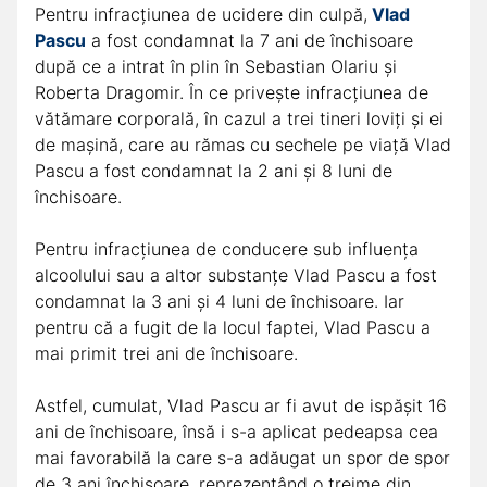
Pentru infracțiunea de ucidere din culpă,
Vlad
Pascu
a fost condamnat la 7 ani de închisoare
după ce a intrat în plin în Sebastian Olariu și
Roberta Dragomir. În ce privește infracțiunea de
vătămare corporală, în cazul a trei tineri loviți și ei
de mașină, care au rămas cu sechele pe viață Vlad
Pascu a fost condamnat la 2 ani și 8 luni de
închisoare.
Pentru infracțiunea de conducere sub influența
alcoolului sau a altor substanțe Vlad Pascu a fost
condamnat la 3 ani și 4 luni de închisoare. Iar
pentru că a fugit de la locul faptei, Vlad Pascu a
mai primit trei ani de închisoare.
Astfel, cumulat, Vlad Pascu ar fi avut de ispășit 16
ani de închisoare, însă i s-a aplicat pedeapsa cea
mai favorabilă la care s-a adăugat un spor de spor
de 3 ani închisoare, reprezentând o treime din