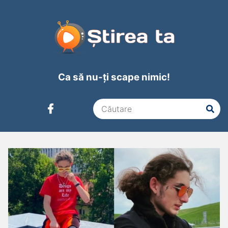
Ca să nu-ți scape nimic!